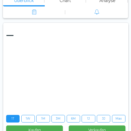
Überblick
Chart
Analyse
—
1T
1W
1M
3M
6M
1J
3J
Max
Kaufen
Verkaufen