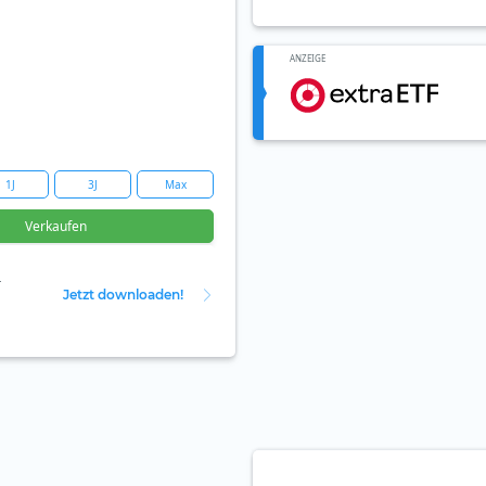
ANZEIGE
1J
3J
Max
Verkaufen
r
Jetzt downloaden!