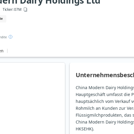
ern Dairy Holdings Ltd
Ticker:
07M
te
ndite
en
Unternehmensbesc
China Modern Dairy Holdings 
Hauptgeschäft umfasst die 
hauptsächlich vom Verkauf 
Rohmilch an Kunden zur Vera
Flüssigmilchprodukten, das 
China Modern Dairy Holdings 
HKSEHK).