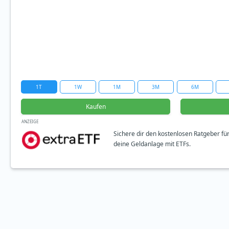
1T
1W
1M
3M
6M
Kaufen
ANZEIGE
Sichere dir den kostenlosen Ratgeber fü
deine Geldanlage mit ETFs.