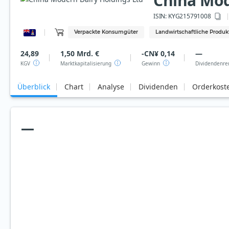
China Mod
ISIN:
KYG215791008
Verpackte Konsumgüter
Landwirtschaftliche Produk
24,89
1,50 Mrd. €
-CN¥ 0,14
—
KGV
Marktkapitalisierung
Gewinn
Dividendenre
Überblick
Chart
Analyse
Dividenden
Orderkost
—