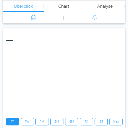
Überblick
Chart
Analyse
—
1T
1W
1M
3M
6M
1J
3J
Max