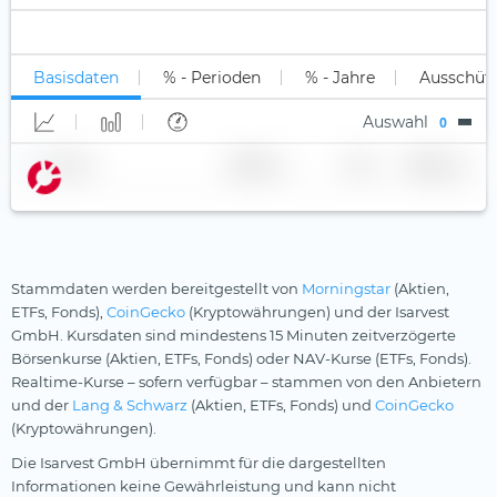
Unter B
Long-Only (1x)
Millennials
WisdomTree
Nicht klassifiziert
Long Leveraged
Multi-Asset
Xtrackers
Basisdaten
% - Perioden
% - Jahre
Ausschüt
Short
Nahrungsmittel- und Getränkeindustrie
YourIndex
Auswahl
0
Short Leveraged
Ölaktien
Name
Anbieter
TER
Währung
Private Equity
Quantencomputing
Reise & Freizeit
Robotik
Stammdaten werden bereitgestellt von
Morningstar
(Aktien,
ETFs, Fonds),
CoinGecko
(Kryptowährungen) und der Isarvest
Rüstungsindustrie
GmbH. Kursdaten sind mindestens 15 Minuten zeitverzögerte
Börsenkurse (Aktien, ETFs, Fonds) oder NAV-Kurse (ETFs, Fonds).
Seltene Erden
Realtime-Kurse – sofern verfügbar – stammen von den Anbietern
Silberminen
und der
Lang & Schwarz
(Aktien, ETFs, Fonds) und
CoinGecko
(Kryptowährungen).
Smart City
Die Isarvest GmbH übernimmt für die dargestellten
Solarenergie
Informationen keine Gewährleistung und kann nicht