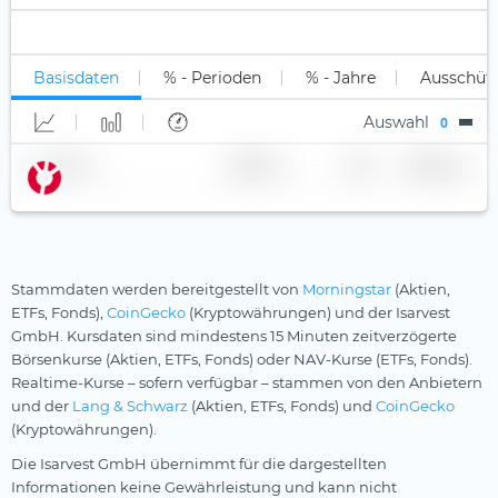
Unter B
Long-Only (1x)
Millennials
WisdomTree
Nicht klassifiziert
Long Leveraged
Multi-Asset
Xtrackers
Basisdaten
% - Perioden
% - Jahre
Ausschüt
Short
Nahrungsmittel- und Getränkeindustrie
YourIndex
Auswahl
0
Short Leveraged
Ölaktien
Name
Anbieter
TER
Währung
Private Equity
Quantencomputing
Reise & Freizeit
Robotik
Stammdaten werden bereitgestellt von
Morningstar
(Aktien,
ETFs, Fonds),
CoinGecko
(Kryptowährungen) und der Isarvest
Rüstungsindustrie
GmbH. Kursdaten sind mindestens 15 Minuten zeitverzögerte
Börsenkurse (Aktien, ETFs, Fonds) oder NAV-Kurse (ETFs, Fonds).
Seltene Erden
Realtime-Kurse – sofern verfügbar – stammen von den Anbietern
Silberminen
und der
Lang & Schwarz
(Aktien, ETFs, Fonds) und
CoinGecko
(Kryptowährungen).
Smart City
Die Isarvest GmbH übernimmt für die dargestellten
Solarenergie
Informationen keine Gewährleistung und kann nicht