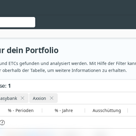
r dein Portfolio
nd ETCs gefunden und analysiert werden. Mit Hilfe der Filter kann
 oberhalb der Tabelle, um weitere Informationen zu erhalten.
1
se
:
Easybank
Axxion
% - Perioden
% - Jahre
Ausschüttung
F
0,53 %
77
€ 165,54
0,00 %