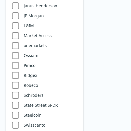
Janus Henderson
Landwirtschaft
JP Morgan
Luft- und Raumfahrt
LGIM
Luxus & Lifestyle
Market Access
Master Limited
Partnerships (MLP)
onemarkets
Medizintechnik
Ossiam
Metaverse
Pimco
Millennials
Ridgex
Multi-Asset
Robeco
Nahrungsmittel- und
Getränkeindustrie
Schroders
Ölaktien
State Street SPDR
Private Equity
Steelcoin
Quantencomputing
Swisscanto
Reise & Freizeit