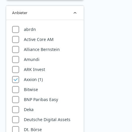
Digitalisierung
Anbieter
E-Commerce
E-Commerce Emerging
abrdn
Markets
Active Core AM
E-Commerce Logistic
Alliance Bernstein
E-Sport
Amundi
Elektromobilität
ARK Invest
Erneuerbare Energien
Axxion (1)
Ethereum
Bitwise
Finanzsektor
BNP Paribas Easy
Fintech
Deka
Future of Food
Deutsche Digital Assets
Geschlechtergleichheit
Dt. Börse
Gesundheit