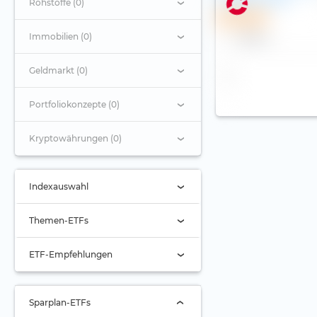
Rohstoffe (0)
Sparplan
Immobilien (0)
Name
Geldmarkt (0)
Portfoliokonzepte (0)
Kryptowährungen (0)
Indexauswahl
Indexauswahl
Themen-ETFs
Alternde Gesellschaft
ETF-Empfehlungen
Automobilbranche
Aktien Asien
Banken
Aktien Asien-Pazifik (ex
Sparplan-ETFs
Japan)