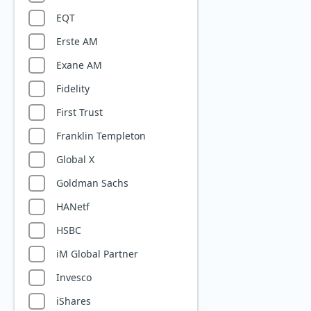
EQT
Globale Dividenden
Erste AM
Goldminen
Exane AM
Halbleiter
Fidelity
Holz
First Trust
Immobilien
Franklin Templeton
Infrastruktur
Global X
Innovative Technologien
Goldman Sachs
Islam
HANetf
Klimawandel
HSBC
Konsum
iM Global Partner
Kreislaufwirtschaft
Invesco
Kryptowährungen
iShares
Künstliche Intelligenz