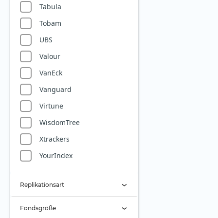
Tabula
Robotik
Tobam
Rüstungsindustrie
UBS
Seltene Erden
Valour
Silberminen
VanEck
Smart City
Vanguard
Solarenergie
Virtune
Starke Marken
WisdomTree
Telekommunikation
Xtrackers
Uran
YourIndex
Versicherer
Versorger
Replikationsart
Wasser
Physisch (1)
Fondsgröße
Wasserstoff