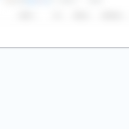
EUR
P
Anbieter
TER
Währung
Aus­schüttung