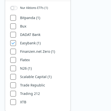
Batterie
Aktien Eurozone
Nur Aktions-ETFs (1)
Biotech
Aktien Global
Bitcoin
Bitpanda (1)
Aktien Industrieländer
Blockchain
Bux
Aktien Schwellenländer
Blue Economy
DADAT Bank
Anleihen Global
Burggraben
Easybank (1)
MSCI Europe
Chemie
Finanzen.net Zero (1)
MSCI USA
Christliche Prinzipien
Flatex
S&P 500
Cloud Computing
N26 (1)
Staatsanleihen
Deutschland
Cyber Security
Scalable Capital (1)
Staatsanleihen Eurozone
Derivate
Trade Republic
STOXX Europe 600
Digitale Gesundheit
Trading 212
Digitale Infrastruktur
XTB
und Konnektivität
Digitales Lernen