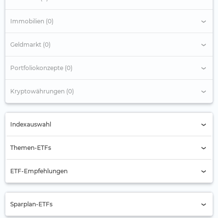
Immobilien (0)
Geldmarkt (0)
Portfoliokonzepte (0)
Kryptowährungen (0)
Indexauswahl
Indexauswahl
Themen-ETFs
Alternde Gesellschaft
ETF-Empfehlungen
Automobilbranche
Aktien Asien
Banken
Sparplan-ETFs
Aktien Asien-Pazifik (ex Japan)
Batterie