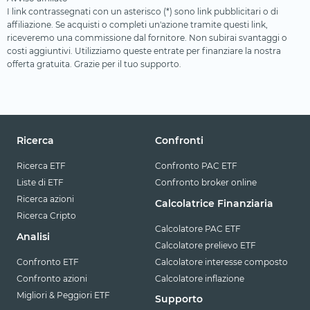
I link contrassegnati con un asterisco (*) sono link pubblicitari o di
affiliazione. Se acquisti o completi un'azione tramite questi link,
riceveremo una commissione dal fornitore. Non subirai svantaggi o
costi aggiuntivi. Utilizziamo queste entrate per finanziare la nostra
offerta gratuita. Grazie per il tuo supporto.
Ricerca
Confronti
Ricerca ETF
Confronto PAC ETF
Liste di ETF
Confronto broker online
Ricerca azioni
Calcolatrice Finanziaria
Ricerca Cripto
Calcolatore PAC ETF
Analisi
Calcolatore prelievo ETF
Confronto ETF
Calcolatore interesse composto
Confronto azioni
Calcolatore inflazione
Migliori & Peggiori ETF
Supporto