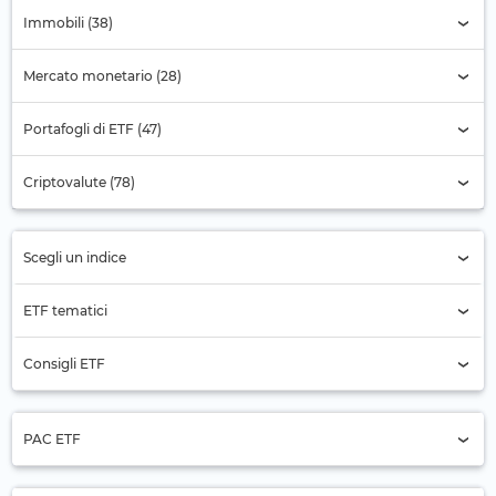
Immobili (38)
Mercato monetario (28)
Portafogli di ETF (47)
Criptovalute (78)
Scegli un indice
Selezione dell'indice
ETF tematici
Acqua
Consigli ETF
Aerospaziale
Azioni Asia
Agricoltura
PAC ETF
Azioni Asia-Pacifico (escluso Giappone)
Apprendimento digitale
Solo ETF promozionali (8)
Azioni Eurozona