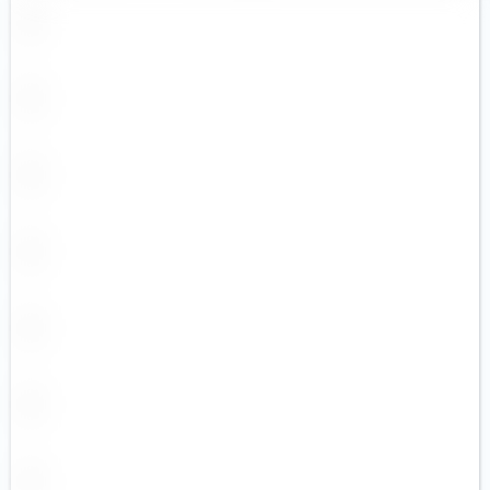
Robotique
Santé
Santé
Semi-conducteurs
Technologies innovantes
Technologies médicales
Terres rares
Uranium
Ville intelligente
Voyages et loisirs