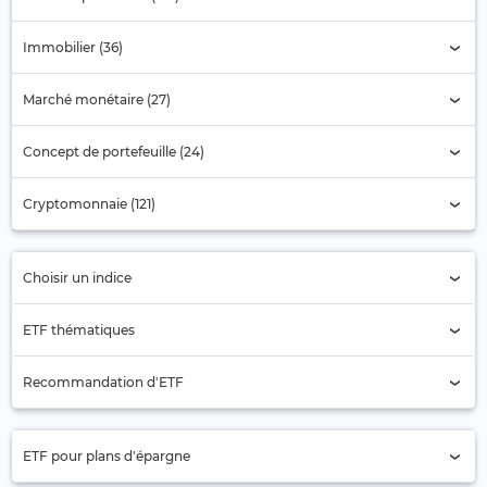
Immobilier (36)
Marché monétaire (27)
Concept de portefeuille (24)
Cryptomonnaie (121)
Choisir un indice
Sélection de l'indice
ETF thématiques
Actions pétrolières
Recommandation d'ETF
Aérospatiale
Actions Asie
Agriculture
ETF pour plans d'épargne
Actions Asie-Pacifique (ex Japon)
Alimentation et Boissons