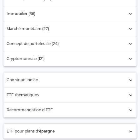
Immobilier (36)
Marché monétaire (27)
Concept de portefeuille (24)
Cryptomonnaie (121)
Choisir un indice
Sélection de l'indice
ETF thématiques
Actions pétrolières
Recommandation d'ETF
Aérospatiale
Actions Asie
Agriculture
ETF pour plans d'épargne
Actions Asie-Pacifique (ex Japon)
Alimentation et Boissons