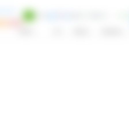
00 UCITS
0,07 %
134.603
718,48 €
+0,00
USD
P
plan
VL
*
Anbieter
TER
Währung
Aus­schüttung