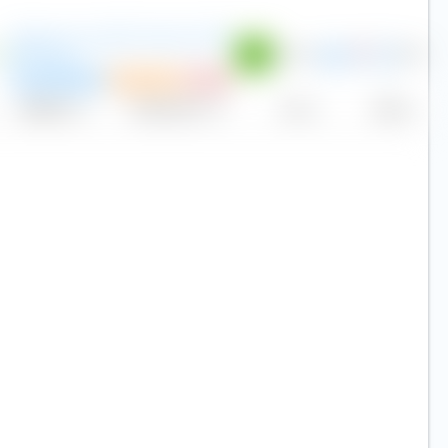
iShares Core MSCI World UCITS
 %
ETF (Acc)
0,20 %
127.747
USD
P
Empfehlung
Sparplan
VL
*
Replikation
Volumen (Mio. €)
Kurs
Heute