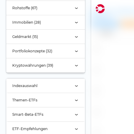
Rohstoffe (67)
iShares Core S&P 5
ETF (Acc)
Immobilien (28)
Empfehlung
Spar
Name
Geldmarkt (15)
Portfoliokonzepte (32)
Kryptowährungen (39)
Indexauswahl
Indexauswahl
Themen-ETFs
Alternde Gesellschaft
(2)
Smart-Beta-ETFs
Automobilbranche (1)
Buyback (2)
ETF-Empfehlungen
Banken (10)