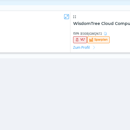
WisdomTree Cloud Comput
ISIN:
IE00BJGWQN72
VL
*
Sparplan
Zum Profil