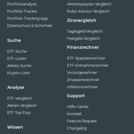
Portfolioanalyse
Aktiensparplan Vergleich
Portfolio Tracker
Robo-Advisor Vergleich
Portfolio Tracking App
Zinsvergleich
Datenschutz & Sicherheit
Tagesgeld Vergleich
Festgeld Vergleich
Suche
Finanzrechner
ETF-Suche
ETF-Sparplanrechner
ETF-Listen
ETF-Entnahmerechner
Aktien-Suche
Vorsorgerechner
Krypto-Liste
Zinseszinsrechner
Inflationsrechner
Analyse
Support
ETF-Vergleich
Aktien-Vergleich
Hilfe-Center
ETF Top Flop
Kontakt
Feature Request
Wissen
Changelog