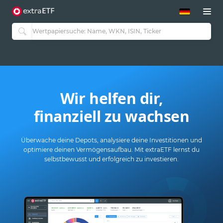
ETF-Guide 2.0
ETF-Explorer
Guide Aktive ETFs
Studien
Aktive ETFs
ETF-Sparpläne
Portfolio-ETFs
Wir helfen dir,
finanziell zu wachsen
Überwache deine Depots, analysiere deine Investitionen und
optimiere deinen Vermögensaufbau. Mit extraETF lernst du
selbstbewusst und erfolgreich zu investieren.