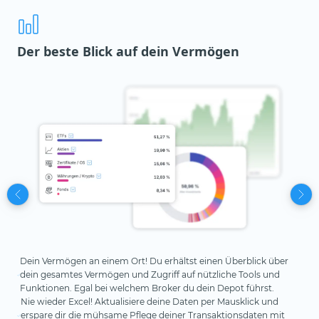
Der beste Blick auf dein Vermögen
Be
Vo
Au
Ve
Dein Vermögen an einem Ort! Du erhältst einen Überblick über
Du 
Ve
dein gesamtes Vermögen und Zugriff auf nützliche Tools und
aut
MSC
Uns
Funktionen. Egal bei welchem Broker du dein Depot führst.
Sta
tat
dei
Nie wieder Excel! Aktualisiere deine Daten per Mausklick und
Ana
Id
bes
erspare dir die mühsame Pflege deiner Transaktionsdaten mit
ein
un