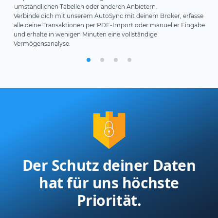
Dei
umständlichen Tabellen oder anderen Anbietern.
Div
Te
kei
Verbinde dich mit unserem AutoSync mit deinem Broker, erfasse
ab.
an
sie
alle deine Transaktionen per PDF-Import oder manueller Eingabe
In
inv
und erhalte in wenigen Minuten eine vollständige
und
Wir
Vermögensanalyse.
Ei
Ken
per
aut
Der Schutz deiner Daten
hat für uns höchste
Priorität.