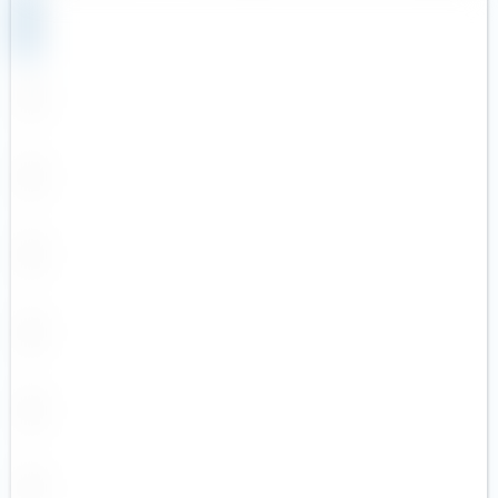
Reise & Freizeit
Swisscanto
Robotik
Tabula
Rüstungsindustrie
UBS (5)
Seltene Erden
Valour
Silberminen
VanEck
Smart City
Vanguard (3)
Solarenergie
WisdomTree (6)
Starke Marken
Xtrackers (8)
Telekommunikation
YourIndex (1)
Uran
Versicherer
Versorger
Wasser
Wasserstoff