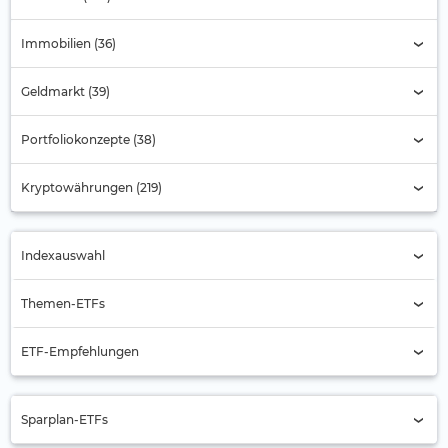
Immobilien (36)
Geldmarkt (39)
Portfoliokonzepte (38)
Kryptowährungen (219)
Indexauswahl
Indexauswahl
Themen-ETFs
Alternde Gesellschaft
ETF-Empfehlungen
Automobilbranche
Aktien Asien
Banken
Sparplan-ETFs
Aktien Asien-Pazifik (ex Japan)
Batterie