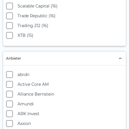
Cyber Security
Scalable Capital (16)
Staatsanleihen Eurozone
Derivate
Trade Republic (16)
STOXX Europe 600
Digitale Gesundheit
Trading 212 (16)
Digitale Infrastruktur und Konnektivität
XTB (15)
Digitales Lernen
Digitalisierung
Anbieter
E-Commerce
E-Commerce Emerging Markets
abrdn
E-Commerce Logistic
Active Core AM
E-Sport
Alliance Bernstein
Elektromobilität
Amundi
Erneuerbare Energien
ARK Invest
Ethereum
Axxion