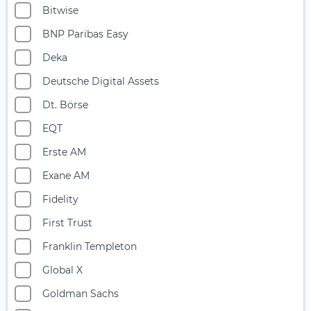
Finanzsektor
Bitwise
Fintech
BNP Paribas Easy
Future of Food
Deka
Geschlechtergleichheit
Deutsche Digital Assets
Gesundheit (1)
Dt. Börse
Globale Dividenden
EQT
Goldminen
Erste AM
Halbleiter
Exane AM
Holz
Fidelity
Immobilien
First Trust
Infrastruktur
Franklin Templeton
Innovative Technologien
Global X
Islam
Goldman Sachs