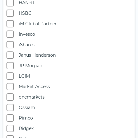
Klimawandel
HANetf
Konsum
HSBC
Kreislaufwirtschaft
iM Global Partner
Kryptowährungen
Invesco
Künstliche Intelligenz (1)
iShares
Landwirtschaft
Janus Henderson
Luft- und Raumfahrt
JP Morgan
Luxus & Lifestyle
LGIM
Master Limited Partnerships (MLP)
Market Access
Medizintechnik
onemarkets
Metaverse
Ossiam
Millennials
Pimco
Multi-Asset
Ridgex