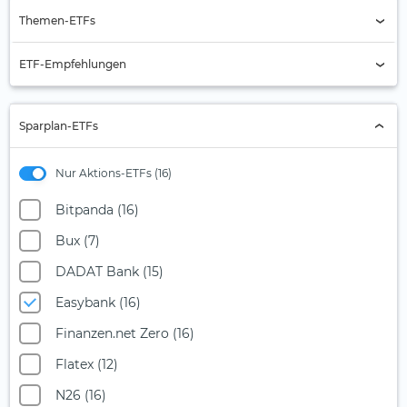
Indexauswahl
Themen-ETFs
Alternde Gesellschaft
ETF-Empfehlungen
Automobilbranche
Aktien Asien
Banken
Sparplan-ETFs
Aktien Asien-Pazifik (ex Japan)
Batterie
Aktien Eurozone
Nur Aktions-ETFs (16)
Biotech
Aktien Global
Bitcoin
Bitpanda (16)
Aktien Industrieländer
Blockchain
Bux (7)
Aktien Schwellenländer (1)
Blue Economy
DADAT Bank (15)
Anleihen Global
Burggraben
Easybank (16)
MSCI Europe
Chemie
Finanzen.net Zero (16)
MSCI USA
Christliche Prinzipien
Flatex (12)
S&P 500
Cloud Computing
N26 (16)
Staatsanleihen Deutschland