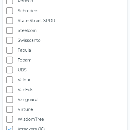
Nahrungsmittel- und Getränkeindustrie
Robeco
Ölaktien
Schroders
Private Equity
State Street SPDR
Quantencomputing
Steelcoin
Reise & Freizeit
Swisscanto
Robotik
Tabula
Rüstungsindustrie
Tobam
Seltene Erden
UBS
Silberminen
Valour
Smart City
VanEck
Solarenergie
Vanguard
Starke Marken (1)
Virtune
Telekommunikation
WisdomTree
Uran
Xtrackers (16)