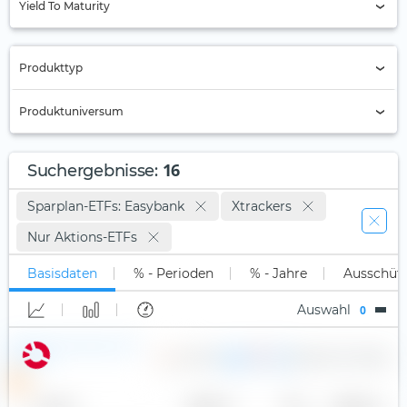
Yield To Maturity
AA
A (1)
Produkttyp
BBB (1)
Nur Active ETFs (0)
Produktuniversum
BB
ETC
B
Alle
ETF (16)
16
Suchergebnisse
:
Unter B
Long-Only (1x)
Sparplan-ETFs: Easybank
Xtrackers
Nicht klassifiziert (14)
Long Leveraged
Nur Aktions-ETFs
Short
Basisdaten
% - Perioden
% - Jahre
Ausschüt
Short Leveraged
Auswahl
0
Xtrackers MSCI World UCITS
0,12 %
20 463
€ 141,02
ETF (Acc)
USD
P
Name
Anbieter
TER
Währung