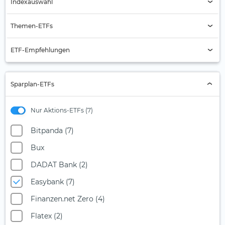
Indexauswahl
Indexauswahl
Themen-ETFs
Alternde Gesellschaft
ETF-Empfehlungen
Automobilbranche
Aktien Asien
Banken
Sparplan-ETFs
Aktien Asien-Pazifik (ex Japan)
Batterie
Aktien Eurozone
Nur Aktions-ETFs (7)
Biotech
Aktien Global
Bitcoin
Bitpanda (7)
Aktien Industrieländer
Blockchain
Bux
Aktien Schwellenländer
Blue Economy
DADAT Bank (2)
Anleihen Global
Burggraben
Easybank (7)
MSCI Europe
Chemie
Finanzen.net Zero (4)
MSCI USA
Christliche Prinzipien
Flatex (2)
S&P 500